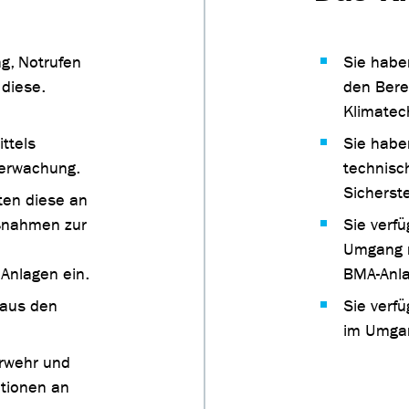
ng, Notrufen
Sie habe
diese.
den Bere
Klimatec
ttels
Sie habe
berwachung.
technisc
Sicherst
ten diese an
aßnahmen zur
Sie verf
Umgang m
Anlagen ein.
BMA-Anla
 aus den
Sie verf
im Umga
erwehr und
ationen an