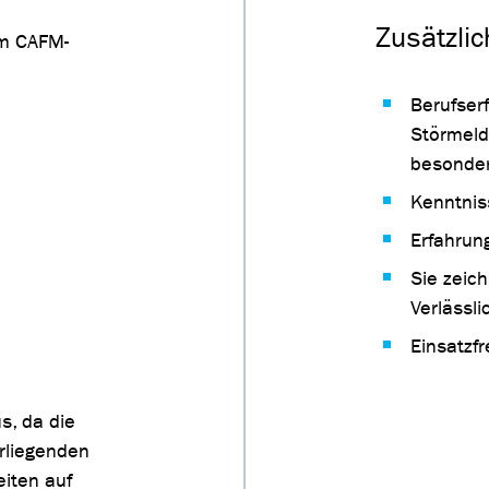
Zusätzlic
im CAFM-
Berufser
Störmeld
besonder
Kenntnis
Erfahrun
Sie zeich
Verlässli
Einsatzfr
s, da die
rliegenden
eiten auf