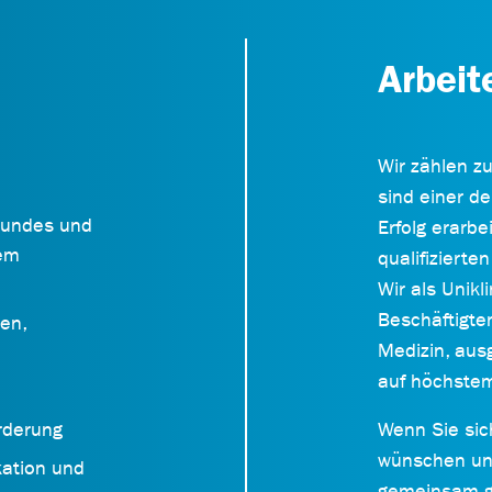
Arbei
Wir zählen z
sind einer de
Bundes und
Erfolg erarb
tem
qualifizierte
Wir als Unikl
Beschäftigte
ten,
Medizin, aus
auf höchstem
rderung
Wenn Sie sic
wünschen und
kation und
gemeinsam g