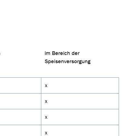
h
im Bereich der
Speisenversorgung
x
x
x
x