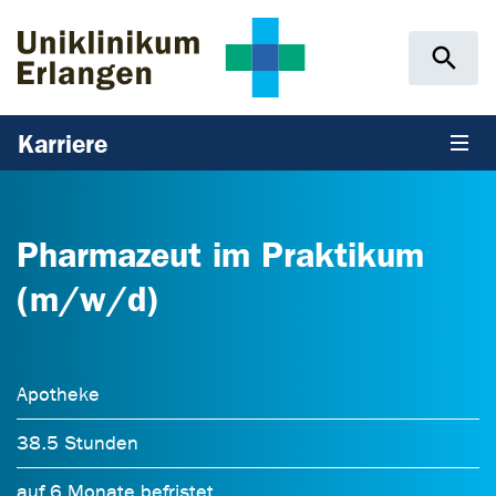
Zum Hauptinhalt springen
Skip to page footer
Karriere
Pharmazeut im Praktikum
(m/w/d)
Apotheke
38.5 Stunden
auf 6 Monate befristet